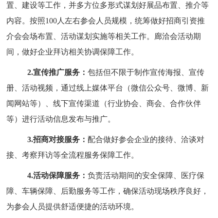
置
、
建设
等
工作
，
并多方位多形式谋划好展品布置、推介等
内容。按照
100
人左右
参会人员规模，
统筹做好招商引资推
介会会场布置
、活动谋划实施
等相关工作
。
廊洽会活动期
间，做好企业拜访
相关协调保障工作。
2.
宣传推广
服务
：
包括但不限于制作宣传海报、宣传
册、活动视频，通过线上媒体平台（微信公众号、微博、新
闻网站等）、线下宣传渠道（行业协会、商会、合作伙伴
等）进行活动信息发布与推广。
3.
招商对接服务：
配合
做好参会企业的接待、洽谈对
接
、考察拜访
等
全流程
服务
保障
工作。
4.
活动保障
服务
：
负责活动期间的安全保障、医疗保
障、
车辆保障、
后勤服务等工作，确保活动现场秩序良好，
为参会人员提供舒适便捷的活动环境。