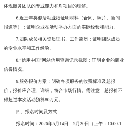
体现服务团队的专业能力和对项目的理解。
6.
近三年类似活动业绩证明材料（合同、照片、新闻
报道等）：证明企业在活动举办方面的实际经验和能力。
7.
团队成员相关资质证书、工作简历：证明团队成员
的专业水平和工作经验。
8.
“
信用中国
”
网站信用查询记录截图：证明企业的商业
信誉情况。
9.
服务报价方案：明确各项服务的收费标准及总报
价，报价应合理、详细，符合市场行情。需注意，总报价不
得超过本次活动预算
80
万元。
四、报名时间及
方式
报名时间：
202
6
年
5
月
14
日
—
5
月
20
日（上午：
10:00-1