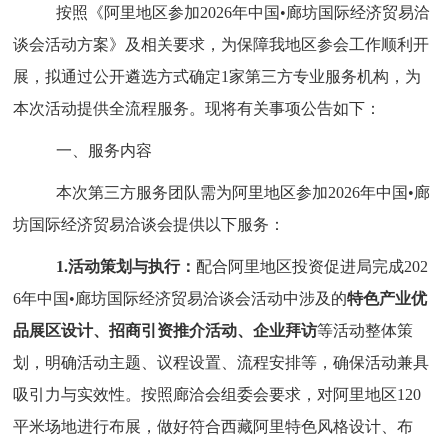
按照
《阿里地区参加
202
6
年中国
•
廊坊国际经济贸易洽
谈会
活动方案
》
及
相关
要求，
为保障我地区参会工作顺利开
展，
拟通过公开遴选方式确定
1
家第三方
专业
服务
机构
，
为
本次活动提供全流程服务。
现将有关事项公告如下：
一、服务内容
本次第三方服务团队需为阿里地区参加
202
6
年中国
•
廊
坊国际经济贸易洽谈会
提供以下服务：
1.
活动策划与执行：
配合
阿里
地区投资促进局
完成
202
6
年
中国
•
廊坊国际经济贸易洽谈会活动
中涉及的
特色产业优
品展区设计、
招商引资推介活动
、企业拜访
等活动整体策
划，
明确
活动主题、议程设置、流程安排等，确保活动
兼具
吸引力
与
实效性
。
按照
廊洽会组委会要求
，
对
阿里地区
120
平米
场地
进行
布展
，
做好符合西藏阿里特色
风格设计、
布