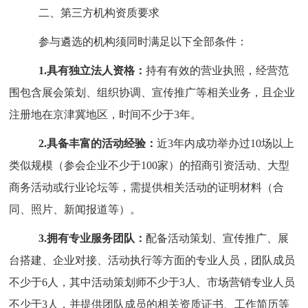
二、第三方机构资质要求
参与遴选的机构须同时满足以下全部条件：
1.
具有独立法人资格：
持有有效的营业执照，经营范
围包含展会策划、组织协调、宣传推广等相关业务，且企业
注册地
在
京津冀地区，时间不少于
3
年。
2.
具备丰富的活动经验：
近
3
年内成功举办过
10
场以上
类似规模（参会企业不少于
100
家）的招商引资活动、大型
商务活动或行业论坛等，需提供相关活动的证明材料（合
同、照片、新闻报道等）。
3.
拥有专业
服务
团队：
配备
活动策划、宣传推广、
展
台搭建、
企业对接、活动执行等方面的专业人员，团队成员
不少于
6
人，其中活动策划师不少于
3
人、市场营销专业人员
不少于
3
人，并提供团队成员的相关资质证书、工作简历等