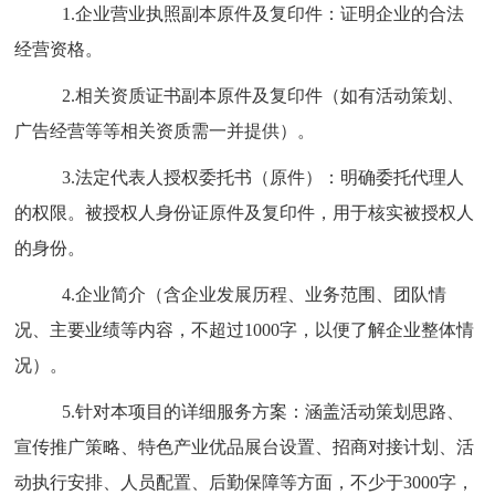
1.
企业营业执照副本原件及复印件：证明企业的合法
经营资格。
2.
相关
资质证书副本原件及复印件（如有活动策划、
广告经营等
等相关
资质需
一并
提供）。
3.
法定代表人授权委托书（原件）：明确委托代理人
的权限。被授权人身份证原件及复印件，用于核实被授权人
的身份。
4.
企业简介
（含
企业发展历程、业务范围、团队情
况、主要业绩等内容，不超过
1000
字，以便了解企业整体情
况
）
。
5.
针对本项目的详细服务方案：涵盖活动策划思路、
宣传推广策略、
特色产业优品展台设置、
招商对接计划、活
动执行安排、人员配置
、后勤保障
等方面，不少于
3000
字，